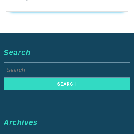
Search
Search
for:
Archives