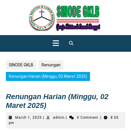
Skip
to
content
Open
Button
SINODE GKLB
Renungan
Renungan Harian (Minggu, 02 Maret 2025)
Renungan Harian (Minggu, 02
Maret 2025)
March
admin
March 1, 2025
|
admin
|
0 Comment
|
8:05
1,
pm
2025