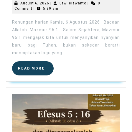
Kamis,
August
Lewi
August 6, 2026
|
Lewi Kiswanto
|
0
6
6,
Kiswanto
Comment
|
5:39 am
2026
Agustus
2026
Renungan harian Kamis, 6 Agustus 2026 Bacaan
Alkitab: Mazmur 96:1 Salam Sejahtera, Mazmur
96:1 mengajak kita untuk menyanyikan nyanyian
baru bagi Tuhan, bukan sekedar berarti
menciptakan lagu yang
READ
READ MORE
MORE