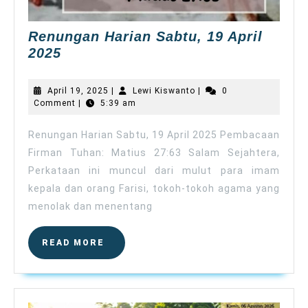
Renungan Harian Sabtu, 19 April
Renungan
2025
Harian
Sabtu,
April
Lewi
April 19, 2025
|
Lewi Kiswanto
|
0
19
19,
Kiswanto
Comment
|
5:39 am
2025
April
2025
Renungan Harian Sabtu, 19 April 2025 Pembacaan
Firman Tuhan: Matius 27:63 Salam Sejahtera,
Perkataan ini muncul dari mulut para imam
kepala dan orang Farisi, tokoh-tokoh agama yang
menolak dan menentang
READ
READ MORE
MORE