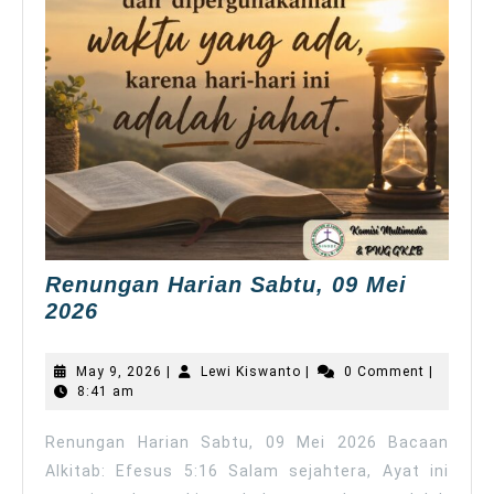
Renungan Harian Sabtu, 09 Mei
Renungan
2026
Harian
Sabtu,
May
Lewi
May 9, 2026
|
Lewi Kiswanto
|
0 Comment
|
09
9,
Kiswanto
8:41 am
2026
Mei
2026
Renungan Harian Sabtu, 09 Mei 2026 Bacaan
Alkitab: Efesus 5:16 Salam sejahtera, Ayat ini