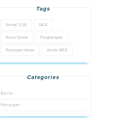
Tags
Amsal 10:28
GKLB
Ketua Sinode
Pengharapan
Renungan Harian
sinode GKLB
Categories
Berita
Renungan