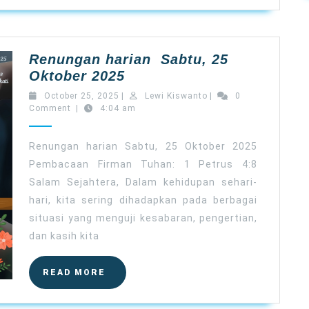
Renungan harian Sabtu, 25
Renungan
Oktober 2025
harian
October
Lewi
October 25, 2025
|
Lewi Kiswanto
|
0
Sabtu,
25,
Kiswanto
Comment
|
4:04 am
2025
25
Oktober
Renungan harian Sabtu, 25 Oktober 2025
2025
Pembacaan Firman Tuhan: 1 Petrus 4:8
Salam Sejahtera, Dalam kehidupan sehari-
hari, kita sering dihadapkan pada berbagai
situasi yang menguji kesabaran, pengertian,
dan kasih kita
READ
READ MORE
MORE