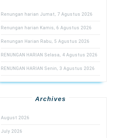
Renungan harian Jumat, 7 Agustus 2026
Renungan harian Kamis, 6 Agustus 2026
Renungan Harian Rabu, 5 Agustus 2026
RENUNGAN HARIAN Selasa, 4 Agustus 2026
RENUNGAN HARIAN Senin, 3 Agustus 2026
Archives
August 2026
July 2026