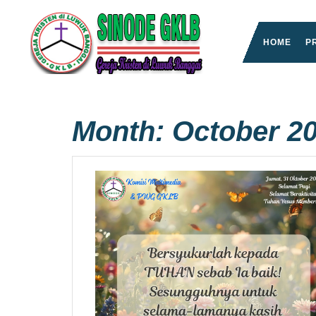
Skip
to
content
HOME
P
Month:
October 2