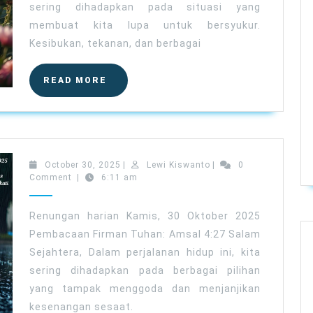
sering dihadapkan pada situasi yang
membuat kita lupa untuk bersyukur.
Kesibukan, tekanan, dan berbagai
READ
READ MORE
MORE
October
Lewi
October 30, 2025
|
Lewi Kiswanto
|
0
30,
Kiswanto
Comment
|
6:11 am
2025
Renungan harian Kamis, 30 Oktober 2025
Pembacaan Firman Tuhan: Amsal 4:27 Salam
Sejahtera, Dalam perjalanan hidup ini, kita
sering dihadapkan pada berbagai pilihan
yang tampak menggoda dan menjanjikan
kesenangan sesaat.