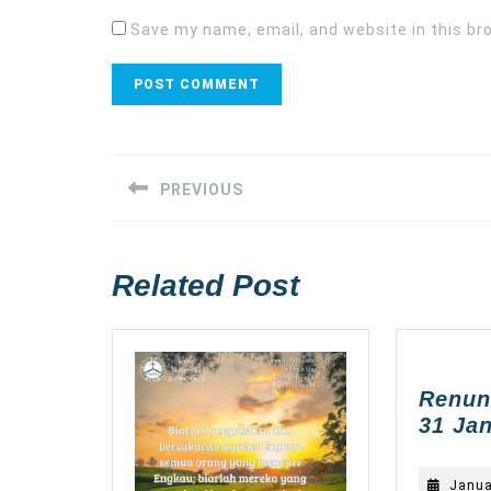
Save my name, email, and website in this br
Post
navigation
PREVIOUS
Previous
post:
Related Post
Renun
31 Jan
Janua