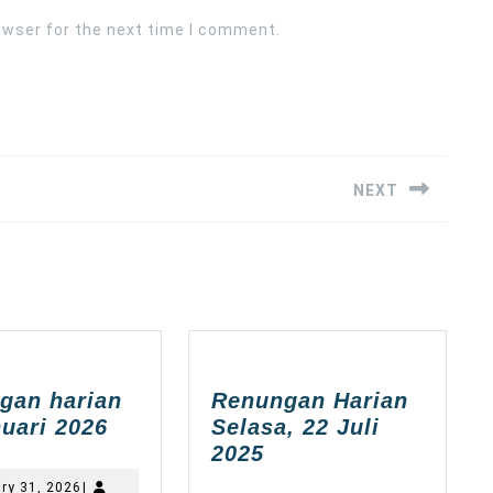
owser for the next time I comment.
NEXT
Next
post:
gan harian
Renungan Harian
Renungan
uari 2026
Selasa, 22 Juli
harian
Renungan
2025
31
Harian
January
ry 31, 2026
|