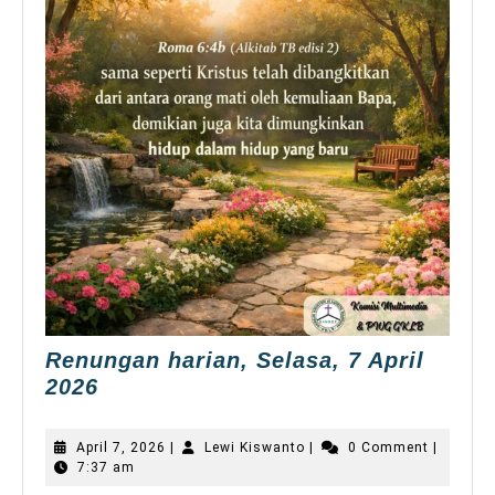
Renungan harian, Selasa, 7 April
Renungan
2026
harian,
Selasa,
April
Lewi
April 7, 2026
|
Lewi Kiswanto
|
0 Comment
|
7
7,
Kiswanto
7:37 am
2026
April