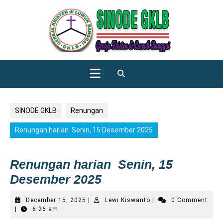
Skip
to
content
Open
Button
SINODE GKLB
Renungan
Renungan harian Senin, 15 Desember 2025
Renungan harian Senin, 15
Desember 2025
December
Lewi
December 15, 2025
|
Lewi Kiswanto
|
0 Comment
15,
Kiswanto
|
6:26 am
2025