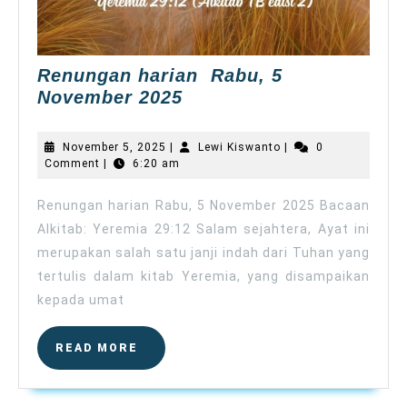
Renungan harian Rabu, 5
Renungan
November 2025
harian
Rabu,
November
Lewi
November 5, 2025
|
Lewi Kiswanto
|
0
5
5,
Kiswanto
Comment
|
6:20 am
2025
November
2025
Renungan harian Rabu, 5 November 2025 Bacaan
Alkitab: Yeremia 29:12 Salam sejahtera, Ayat ini
merupakan salah satu janji indah dari Tuhan yang
tertulis dalam kitab Yeremia, yang disampaikan
kepada umat
READ
READ MORE
MORE