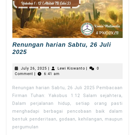
Renungan harian Sabtu, 26 Juli
Renungan
2025
harian
Sabtu,
July
Lewi
July 26, 2025
|
Lewi Kiswanto
|
0
26
26,
Kiswanto
Comment
|
6:41 am
2025
Juli
2025
Renungan harian Sabtu, 26 Juli 2025 Pembacaan
Firman Tuhan: Yakobus 1:12 Salam sejahtera,
Dalam perjalanan hidup, setiap orang pasti
menghadapi berbagai pencobaan baik dalam
bentuk penderitaan, godaan, kehilangan, maupun
pergumulan