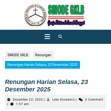
Skip
to
content
Open
Button
SINODE GKLB
Renungan
Renungan Harian Selasa, 23 Desember 2025
Renungan Harian Selasa, 23
Desember 2025
December
Lewi
December 23, 2025
|
Lewi Kiswanto
|
0 Comment
23,
Kiswanto
|
1:57 am
2025