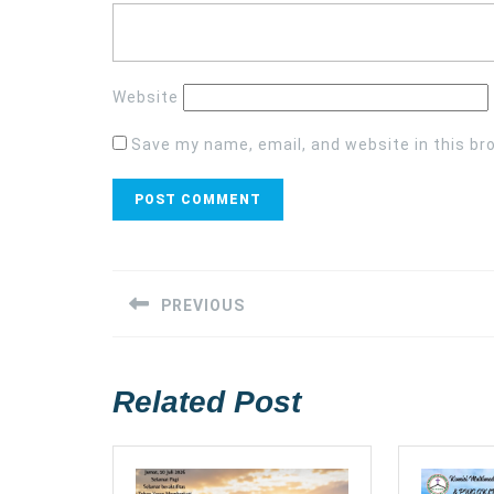
Website
Save my name, email, and website in this br
Post
navigation
PREVIOUS
Previous
post:
Related Post