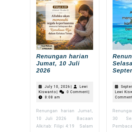
Renungan harian
Renun
Jumat, 10 Juli
Selasa
Renungan
2026
Septe
harian
Jumat,
July
July 10, 2026
|
Lewi
Septe
10
Lewi
10,
Kiswanto
|
0 Comment
|
Lewi Kis
Kiswanto
2026
8:08 am
Juli
Commen
2026
Renungan harian Jumat,
Renungan
10 Juli 2026 Bacaan
30 Se
Alkitab: Filipi 4:19 Salam
Pemba