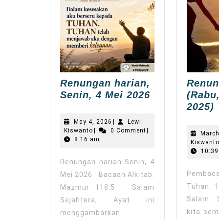
Renungan harian,
Renun
Renungan
Senin, 4 Mei 2026
(Rabu,
harian,
2025)
Senin,
H
May
May 4, 2026
|
Lewi
4
(
Lewi
4,
Kiswanto
|
0 Comment
|
March
Kiswanto
2026
8:16 am
Mei
Kiswant
2026
10:39
Renungan harian Senin, 4
2
Pemba
Mei 2026 Bacaan Alkitab:
Tuhan: 1
Mazmur 118:5 Salam
Salam S
Sejahtera, Ayat ini
kita se
menggambarkan