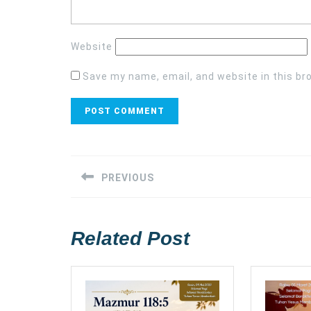
Website
Save my name, email, and website in this br
Post
navigation
PREVIOUS
Previous
post:
Related Post