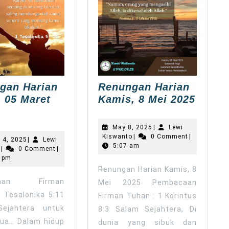
gan Harian
Renungan Harian
Renun
 05 Maret
Kamis, 8 Mei 2025
Renungan
Haria
arian
Kamis
May
May 8, 2025
|
Lewi
Rabu,
8
Lewi
8,
Kiswanto
|
0 Comment
|
March
 4, 2025
|
Lewi
Kiswanto
2025
05
5:07 am
Mei
Lewi
4,
o
|
0 Comment
|
Kiswanto
2025
 pm
Maret
2025
Renungan Harian Kamis, 8
025)
caan Firman
Mei 2025 Pembacaan
 Tesalonika 5:11
Firman Tuhan : 1 Korintus
ejahtera untuk
8:3 Salam Sejahtera, Di
mua… Dalam hidup
dunia yang sibuk dan