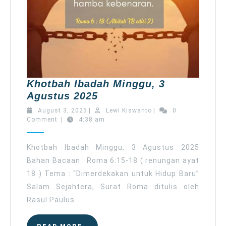
Khotbah Ibadah Minggu, 3
Khotbah
Agustus 2025
Ibadah
August
Lewi
August 3, 2025
|
Lewi Kiswanto
|
0
Minggu,
3,
Kiswanto
Comment
|
4:38 am
2025
3
Agustus
Khotbah Ibadah Minggu, 3 Agustus 2025
2025
Bahan Bacaan : Roma 6:15-18 ( renungan ayat
18 ) Tema : “Dimerdekakan untuk Hidup Baru”
Salam Sejahtera, Surat Roma ditulis oleh
Rasul Paulus
READ