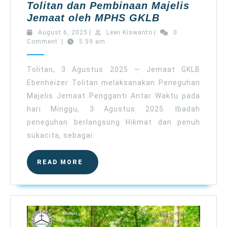
Tolitan dan Pembinaan Majelis
Peneguhan
Jemaat oleh MPHS GKLB
Majelis
August
Lewi
August 6, 2025
|
Lewi Kiswanto
|
0
Jemaat
6,
Kiswanto
Comment
|
5:59 am
2025
Pengganti
Antar
Tolitan, 3 Agustus 2025 — Jemaat GKLB
Waktu
Ebenheizer Tolitan melaksanakan Peneguhan
di
Majelis Jemaat Pengganti Antar Waktu pada
Jemaat
hari Minggu, 3 Agustus 2025. Ibadah
GKLB
peneguhan berlangsung Hikmat dan penuh
Ebenheizer
sukacita, sebagai
Tolitan
dan
Pembinaan
READ
READ MORE
MORE
Majelis
Jemaat
oleh
MPHS
GKLB