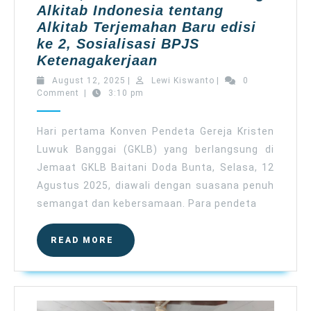
Alkitab Indonesia tentang
Alkitab Terjemahan Baru edisi
ke 2, Sosialisasi BPJS
Konven
Ketenagakerjaan
hari
August
Lewi
August 12, 2025
|
Lewi Kiswanto
|
0
pertama
12,
Kiswanto
Comment
|
3:10 pm
2025
ada
Materi
Hari pertama Konven Pendeta Gereja Kristen
tentang
Luwuk Banggai (GKLB) yang berlangsung di
Pendeta
Jemaat GKLB Baitani Doda Bunta, Selasa, 12
di
Agustus 2025, diawali dengan suasana penuh
mata
semangat dan kebersamaan. Para pendeta
Kaum
Awam,
READ
READ MORE
Sosialisasi
MORE
dari
Lembaga
Alkitab
Indonesia