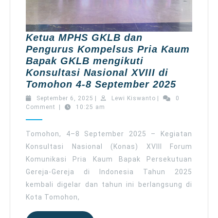
Ketua MPHS GKLB dan
Pengurus Kompelsus Pria Kaum
Bapak GKLB mengikuti
Konsultasi Nasional XVIII di
Ketua
Tomohon 4-8 September 2025
MPHS
September
Lewi
September 6, 2025
|
Lewi Kiswanto
|
0
GKLB
6,
Kiswanto
Comment
|
10:25 am
2025
dan
Penguru
Tomohon, 4–8 September 2025 – Kegiatan
Kompel
Konsultasi Nasional (Konas) XVIII Forum
Pria
Komunikasi Pria Kaum Bapak Persekutuan
Kaum
Gereja-Gereja di Indonesia Tahun 2025
Bapak
kembali digelar dan tahun ini berlangsung di
GKLB
Kota Tomohon,
mengiku
Konsult