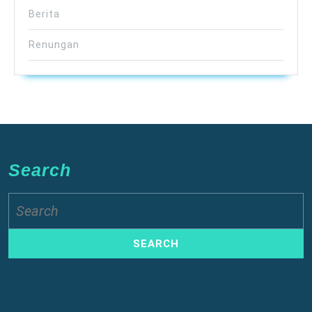
Berita
Renungan
Search
Search
for: