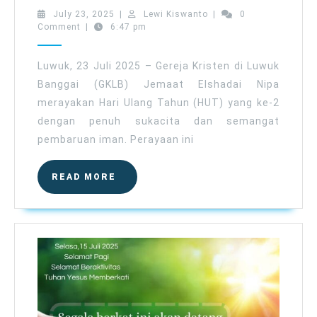
Jemaat
July
Lewi
July 23, 2025
|
Lewi Kiswanto
|
0
GKLB
23,
Kiswanto
Comment
|
6:47 pm
2025
Elshadai
Nipa
Luwuk, 23 Juli 2025 – Gereja Kristen di Luwuk
yg
Banggai (GKLB) Jemaat Elshadai Nipa
ke
merayakan Hari Ulang Tahun (HUT) yang ke-2
2
dengan penuh sukacita dan semangat
dan
pembaruan iman. Perayaan ini
Peletakkan
Batu
READ
READ MORE
Pertama
MORE
Pembangunan
Gedung
Gereja,
hari
ini
23
Juli
2025