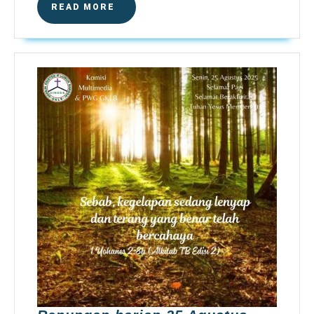
Nasiona
READ
READ MORE
MORE
XVIII
di
Tomoho
4-
8
Septem
2025