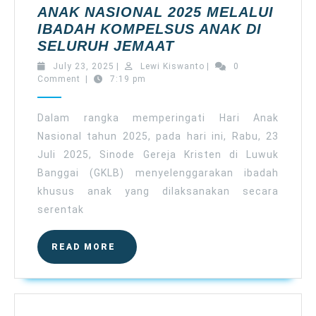
ANAK NASIONAL 2025 MELALUI
IBADAH KOMPELSUS ANAK DI
SINODE
SELURUH JEMAAT
GKLB
July
Lewi
July 23, 2025
|
Lewi Kiswanto
|
0
PERINGATI
23,
Kiswanto
Comment
|
7:19 pm
2025
HARI
ANAK
Dalam rangka memperingati Hari Anak
NASIONAL
Nasional tahun 2025, pada hari ini, Rabu, 23
2025
Juli 2025, Sinode Gereja Kristen di Luwuk
MELALUI
Banggai (GKLB) menyelenggarakan ibadah
IBADAH
khusus anak yang dilaksanakan secara
KOMPELSUS
serentak
ANAK
DI
SELURUH
READ
READ MORE
MORE
JEMAAT