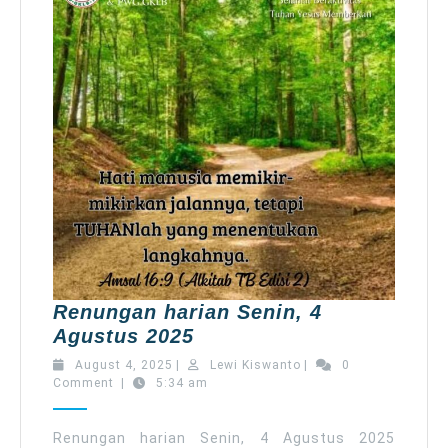
Renungan harian Senin, 4
Renungan
Agustus 2025
harian
August
Lewi
August 4, 2025
|
Lewi Kiswanto
|
0
Senin,
4,
Kiswanto
Comment
|
5:34 am
2025
4
Agustus
Renungan harian Senin, 4 Agustus 2025