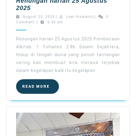
Renungan harian 25 Agustus
Renungan
2025
harian
August
Lewi
August 25, 2025
|
Lewi Kiswanto
|
0
25
25,
Kiswanto
Comment
|
5:43 am
2025
Agustus
2025
Renungan harian 25 Agustus 2025 Pembacaan
Alkitab: 1 Yohanes 2:8b Salam Sejahtera,
Hidup di tengah dunia yang penuh tantangan
sering kali membuat kita merasa terjebak
dalam kegelapan baik itu kegelapan
READ
READ MORE
MORE