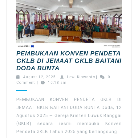
tentang
Alkitab
Terjemahan
Baru
edisi
ke
2,
PEMBUKAAN KONVEN PENDETA
Sosialisasi
GKLB DI JEMAAT GKLB BAITANI
BPJS
PEMBUKAAN
DODA BUNTA
Ketenagakerjaan
KONVEN
August
Lewi
August 12, 2025
|
Lewi Kiswanto
|
0
PENDETA
12,
Kiswanto
Comment
|
10:18 am
2025
GKLB
DI
PEMBUKAAN KONVEN PENDETA GKLB DI
JEMAAT
JEMAAT GKLB BAITANI DODA BUNTA Doda, 12
GKLB
Agustus 2025 — Gereja Kristen Luwuk Banggai
BAITANI
(GKLB) secara resmi membuka Konven
DODA
Pendeta GKLB Tahun 2025 yang berlangsung
BUNTA