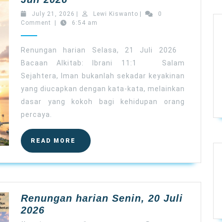
harian
July
Lewi
July 21, 2026
|
Lewi Kiswanto
|
0
Selasa,
21,
Kiswanto
Comment
|
6:54 am
2026
21
Juli
Renungan harian Selasa, 21 Juli 2026
2026
Bacaan Alkitab: Ibrani 11:1 Salam
Sejahtera, Iman bukanlah sekadar keyakinan
yang diucapkan dengan kata-kata, melainkan
dasar yang kokoh bagi kehidupan orang
percaya.
READ
READ MORE
MORE
Renungan harian Senin, 20 Juli
Renungan
2026
harian