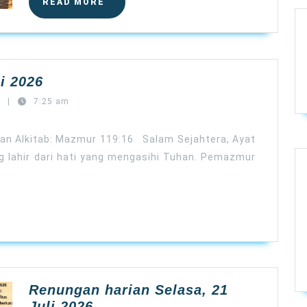
READ
READ MORE
MORE
Renungan
i 2026
harian
t
|
7:25 am
Rabu,
22
an Alkitab: Mazmur 119:16 Salam Sejahtera, Ayat
Juli
 lahir dari hati yang mengasihi Tuhan. Pemazmur
2026
Renungan harian Selasa, 21
Renungan
Juli 2026