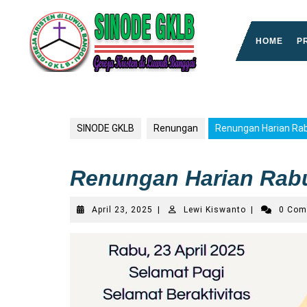
Skip
to
content
HOME
P
SINODE GKLB
Renungan
Renungan Harian Rabu
Renungan Harian Rabu,
April
Lewi
April 23, 2025
|
Lewi Kiswanto
|
0 Co
23,
Kiswanto
2025