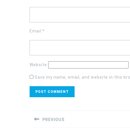
Email
*
Website
Save my name, email, and website in this br
Post
navigation
PREVIOUS
Previous