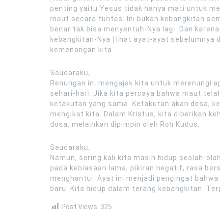
penting yaitu Yesus tidak hanya mati untuk me
maut secara tuntas. Ini bukan kebangkitan sem
benar tak bisa menyentuh-Nya lagi. Dan karena
kebangkitan-Nya (lihat ayat-ayat sebelumnya 
kemenangan kita.
Saudaraku,
Renungan ini mengajak kita untuk merenungi ap
sehari-hari. Jika kita percaya bahwa maut telah
ketakutan yang sama. Ketakutan akan dosa, ke
mengikat kita. Dalam Kristus, kita diberikan ke
dosa, melainkan dipimpin oleh Roh Kudus.
Saudaraku,
Namun, sering kali kita masih hidup seolah-ola
pada kebiasaan lama, pikiran negatif, rasa be
menghantui. Ayat ini menjadi pengingat bahwa it
baru. Kita hidup dalam terang kebangkitan. Te
Post Views:
325