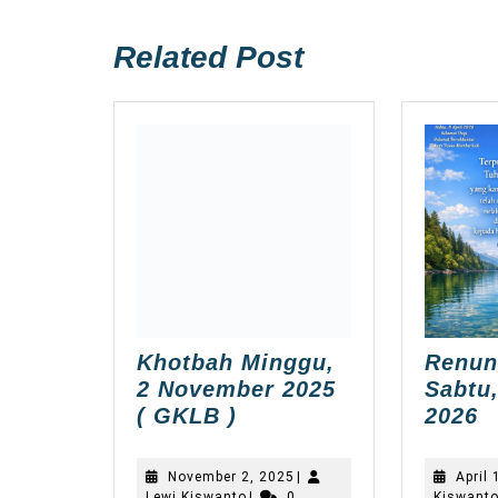
post:
Related Post
Khotbah Minggu,
Renun
2 November 2025
Sabtu,
Khotbah
R
( GKLB )
2026
Minggu,
h
2
S
November
November 2, 2025
|
April 
November
1
Lewi
2,
Lewi Kiswanto
|
0
Kiswant