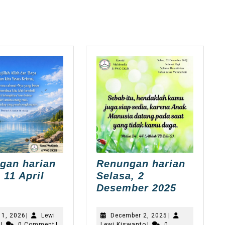
post:
gan harian
Renungan harian
 11 April
Selasa, 2
enungan
Renunga
Desember 2025
arian
harian
abtu,
Selasa,
April
December
11, 2026
|
Lewi
December 2, 2025
|
1
2
Lewi
11,
Lewi
2,
o
|
0 Comment
|
Lewi Kiswanto
|
0