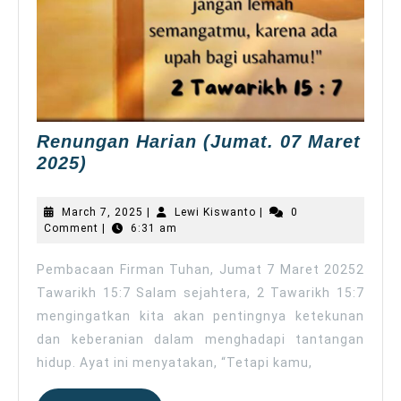
Renungan Harian (Jumat. 07 Maret
Renungan
2025)
Harian
(Jumat.
March
Lewi
March 7, 2025
|
Lewi Kiswanto
|
0
07
7,
Kiswanto
Comment
|
6:31 am
2025
Maret
2025)
Pembacaan Firman Tuhan, Jumat 7 Maret 20252
Tawarikh 15:7 Salam sejahtera, 2 Tawarikh 15:7
mengingatkan kita akan pentingnya ketekunan
dan keberanian dalam menghadapi tantangan
hidup. Ayat ini menyatakan, “Tetapi kamu,