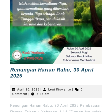
Renungan Harian Rabu, 30 April
Renungan
2025
Harian
Rabu,
April
Lewi
April 30, 2025
|
Lewi Kiswanto
|
0
30
30,
Kiswanto
Comment
|
6:26 am
2025
April
2025
Renungan Harian Rabu, 30 April 2025 Pembacaan