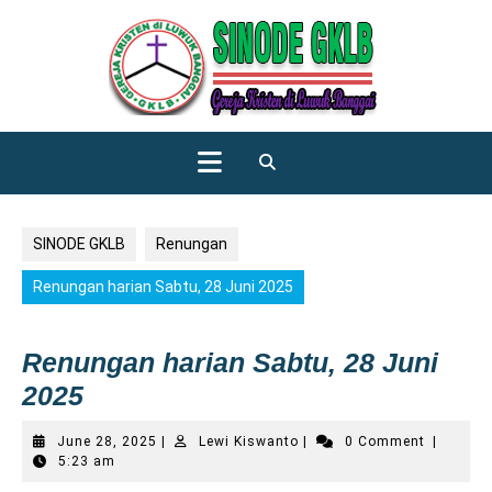
Skip
to
content
Open
Button
SINODE GKLB
Renungan
Renungan harian Sabtu, 28 Juni 2025
Renungan harian Sabtu, 28 Juni
2025
June
Lewi
June 28, 2025
|
Lewi Kiswanto
|
0 Comment
|
28,
Kiswanto
5:23 am
2025