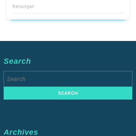
Renungan
Search
Search
for:
Archives