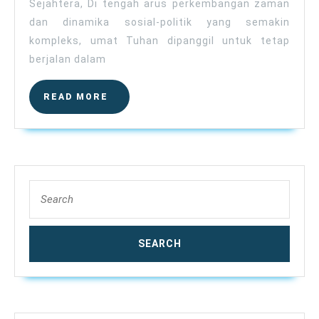
Sejahtera, Di tengah arus perkembangan zaman
dan dinamika sosial-politik yang semakin
kompleks, umat Tuhan dipanggil untuk tetap
berjalan dalam
READ
READ MORE
MORE
Search
for: