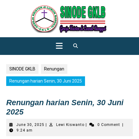
Skip
to
content
Open
Button
SINODE GKLB
Renungan
Renungan harian Senin, 30 Juni 2025
Renungan harian Senin, 30 Juni
2025
June
Lewi
June 30, 2025
|
Lewi Kiswanto
|
0 Comment
|
30,
Kiswanto
9:24 am
2025