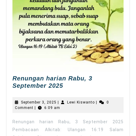
Renungan harian Rabu, 3
Renungan
September 2025
harian
Rabu,
September
Lewi
September 3, 2025
|
Lewi Kiswanto
|
0
3
3,
Kiswanto
Comment
|
6:09 am
2025
September
2025
Renungan harian Rabu, 3 September 2025
Pembacaan Alkitab: Ulangan 16:19 Salam