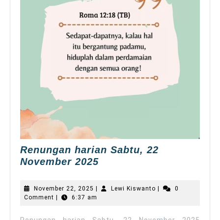
Renungan harian Sabtu, 22
Renungan
November 2025
harian
Sabtu,
November
Lewi
November 22, 2025
|
Lewi Kiswanto
|
0
22
22,
Kiswanto
Comment
|
6:37 am
2025
November