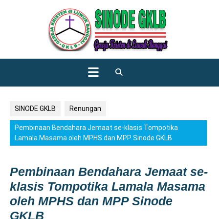
Skip
to
content
Open
Button
SINODE GKLB
Renungan
Pembinaan Bendahara Jemaat se-klasis Tompotika
Lamala Masama oleh MPHS dan MPP Sinode GKLB
Pembinaan Bendahara Jemaat se-
klasis Tompotika Lamala Masama
oleh MPHS dan MPP Sinode
GKLB