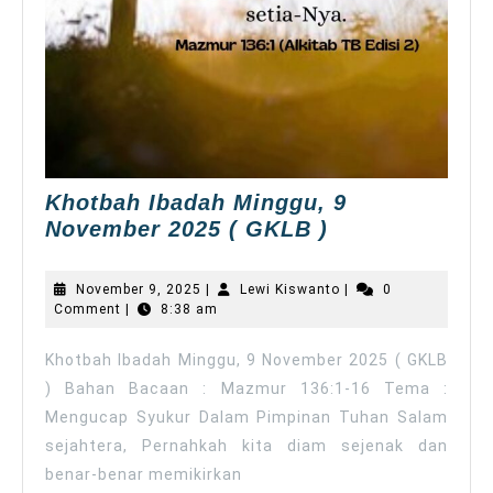
Khotbah Ibadah Minggu, 9
Khotbah
November 2025 ( GKLB )
Ibadah
Minggu,
November
Lewi
November 9, 2025
|
Lewi Kiswanto
|
0
9
9,
Kiswanto
Comment
|
8:38 am
2025
November
2025
Khotbah Ibadah Minggu, 9 November 2025 ( GKLB
(
) Bahan Bacaan : Mazmur 136:1-16 Tema :
GKLB
Mengucap Syukur Dalam Pimpinan Tuhan Salam
)
sejahtera, Pernahkah kita diam sejenak dan
benar-benar memikirkan