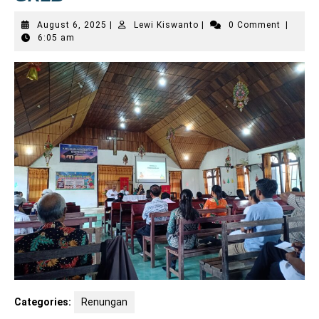
August
Lewi
August 6, 2025
|
Lewi Kiswanto
|
0 Comment
|
6,
Kiswanto
6:05 am
2025
Categories:
Renungan