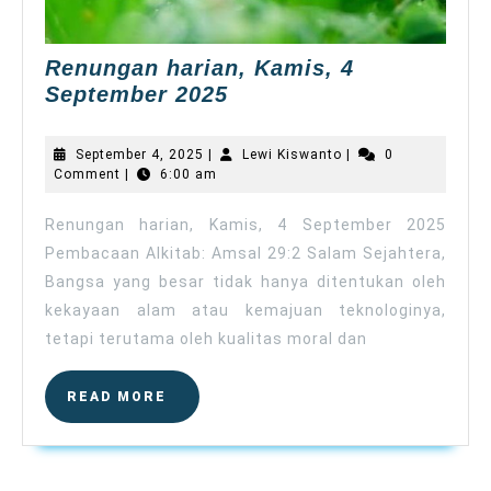
Renungan harian, Kamis, 4
Renungan
September 2025
harian,
Kamis,
September
Lewi
September 4, 2025
|
Lewi Kiswanto
|
0
4
4,
Kiswanto
Comment
|
6:00 am
2025
September
2025
Renungan harian, Kamis, 4 September 2025
Pembacaan Alkitab: Amsal 29:2 Salam Sejahtera,
Bangsa yang besar tidak hanya ditentukan oleh
kekayaan alam atau kemajuan teknologinya,
tetapi terutama oleh kualitas moral dan
READ
READ MORE
MORE