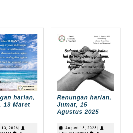
post:
gan harian,
Renungan harian,
, 13 Maret
Jumat, 15
enungan
Renungan
Agustus 2025
arian,
harian,
umat,
Jumat,
March
August
 13, 2026
|
August 15, 2025
|
3
15