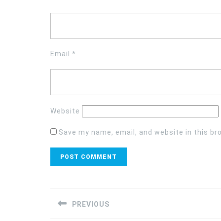
Email
*
Website
Save my name, email, and website in this br
Post
navigation
PREVIOUS
Previous