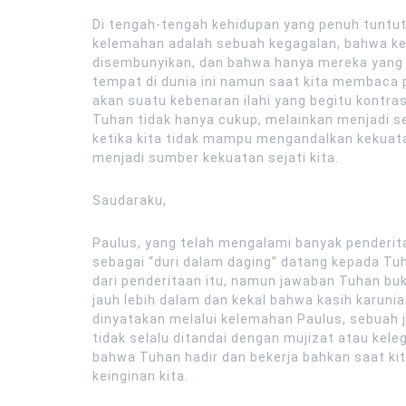
Di tengah-tengah kehidupan yang penuh tuntut
kelemahan adalah sebuah kegagalan, bahwa k
disembunyikan, dan bahwa hanya mereka yang 
tempat di dunia ini namun saat kita membaca p
akan suatu kebenaran ilahi yang begitu kontra
Tuhan tidak hanya cukup, melainkan menjadi s
ketika kita tidak mampu mengandalkan kekuatan
menjadi sumber kekuatan sejati kita.
Saudaraku,
Paulus, yang telah mengalami banyak penderi
sebagai “duri dalam daging” datang kepada Tu
dari penderitaan itu, namun jawaban Tuhan buk
jauh lebih dalam dan kekal bahwa kasih karuni
dinyatakan melalui kelemahan Paulus, sebuah
tidak selalu ditandai dengan mujizat atau kel
bahwa Tuhan hadir dan bekerja bahkan saat kita
keinginan kita.