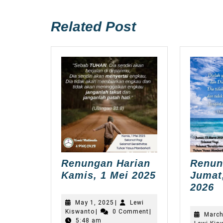
post:
Related Post
Renungan Harian
Renun
Renungan
Kamis, 1 Mei 2025
Jumat
Harian
R
2026
Kamis,
h
May
May 1, 2025
|
Lewi
1
J
Lewi
1,
Kiswanto
|
0 Comment
|
March
Kiswanto
2025
5:48 am
Mei
1