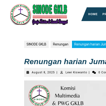
Skip
to
content
HOME
P
SINODE GKLB
Renungan
Renungan harian Ju
Renungan harian Juma
August
Lewi
August 8, 2025
|
Lewi Kiswanto
|
0 C
8,
Kiswanto
2025