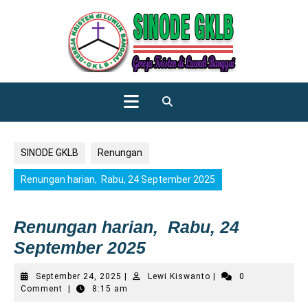
Skip
to
content
Open
Button
SINODE GKLB
Renungan
Renungan harian, Rabu, 24 September 2025
Renungan harian, Rabu, 24
September 2025
September
Lewi
September 24, 2025
|
Lewi Kiswanto
|
0
24,
Kiswanto
Comment
|
8:15 am
2025