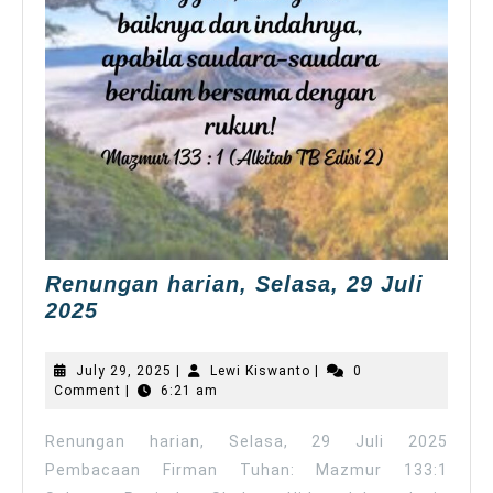
Renungan harian, Selasa, 29 Juli
Renungan
2025
harian,
Selasa,
July
Lewi
July 29, 2025
|
Lewi Kiswanto
|
0
29
29,
Kiswanto
Comment
|
6:21 am
2025
Juli
2025
Renungan harian, Selasa, 29 Juli 2025
Pembacaan Firman Tuhan: Mazmur 133:1