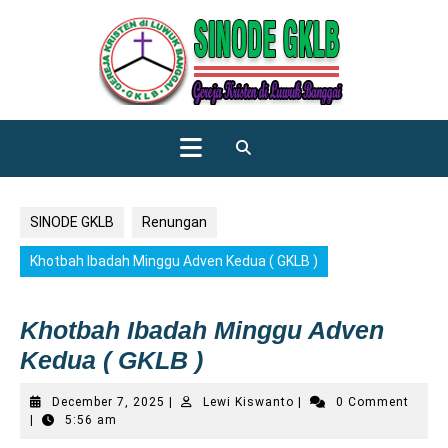
Skip
to
content
Open
Button
SINODE GKLB
Renungan
Khotbah Ibadah Minggu Adven Kedua ( GKLB )
Khotbah Ibadah Minggu Adven
Kedua ( GKLB )
December
Lewi
December 7, 2025
|
Lewi Kiswanto
|
0 Comment
7,
Kiswanto
|
5:56 am
2025