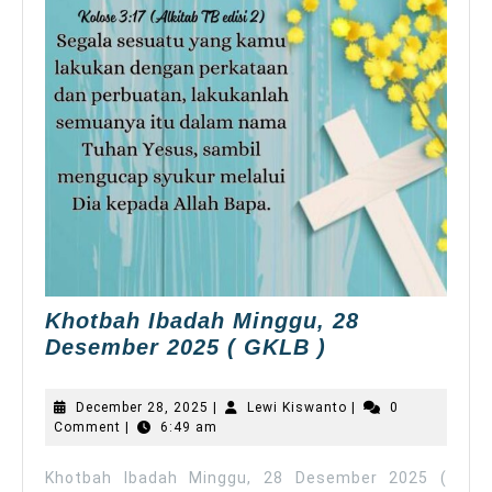
Khotbah Ibadah Minggu, 28
Khotbah
Desember 2025 ( GKLB )
Ibadah
Minggu,
December
Lewi
December 28, 2025
|
Lewi Kiswanto
|
0
28
28,
Kiswanto
Comment
|
6:49 am
2025
Desember
2025
Khotbah Ibadah Minggu, 28 Desember 2025 (