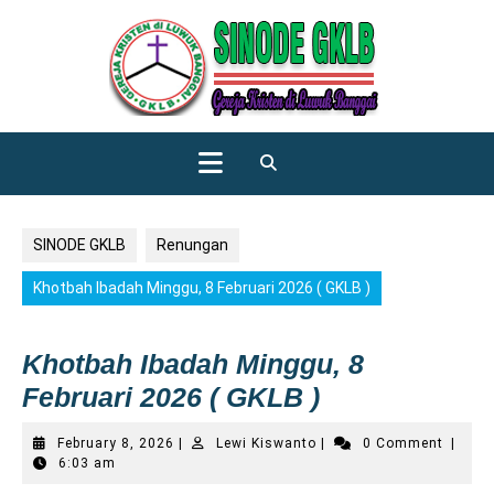
Skip
to
content
Open
Button
SINODE GKLB
Renungan
Khotbah Ibadah Minggu, 8 Februari 2026 ( GKLB )
Khotbah Ibadah Minggu, 8
Februari 2026 ( GKLB )
February
Lewi
February 8, 2026
|
Lewi Kiswanto
|
0 Comment
|
8,
Kiswanto
6:03 am
2026