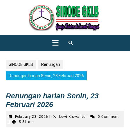
Skip
to
content
Open
Button
SINODE GKLB
Renungan
Renungan harian Senin, 23 Februari 2026
Renungan harian Senin, 23
Februari 2026
February
Lewi
February 23, 2026
|
Lewi Kiswanto
|
0 Comment
23,
Kiswanto
|
5:51 am
2026