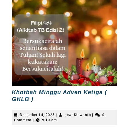
Khotbah Minggu Adven Ketiga (
Khotbah
GKLB )
Minggu
Adven
December
Lewi
December 14, 2025
|
Lewi Kiswanto
|
0
Ketiga
14,
Kiswanto
Comment
|
9:10 am
2025
(