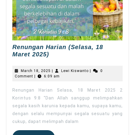
Renungan Harian (Selasa, 18
Renungan
Maret 2025)
Harian
(Selasa,
March
Lewi
March 18, 2025
|
Lewi Kiswanto
|
0
18
18,
Kiswanto
Comment
|
6:09 am
2025
Maret
2025)
Renungan Harian Selasa, 18 Maret 2025 2
Korintus 9:8 “Dan Allah sanggup melimpahkan
segala kasih karunia kepada kamu, supaya kamu,
dengan selalu mempunyai segala sesuatu yang
cukup, dapat melimpah dalam