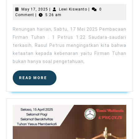
Sabtu,
May
Lewi
May 17, 2025
|
Lewi Kiswanto
|
0
17
17,
Kiswanto
Comment
|
5:26 am
2025
Mei
2025
Renungan harian, Sabtu, 17 Mei 2025 Pembacaan
Firman Tuhan : 1 Petrus 1:22 Saudara-saudari
terkasih, Rasul Petrus mengingatkan kita bahwa
ketaatan kepada kebenaran yaitu Firman Tuhan
bukan hanya soal pengetahuan,
READ
READ MORE
MORE