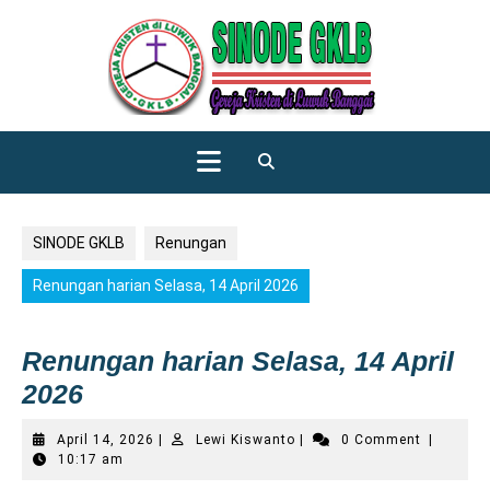
Skip
to
content
Open
Button
SINODE GKLB
Renungan
Renungan harian Selasa, 14 April 2026
Renungan harian Selasa, 14 April
2026
April
Lewi
April 14, 2026
|
Lewi Kiswanto
|
0 Comment
|
14,
Kiswanto
10:17 am
2026