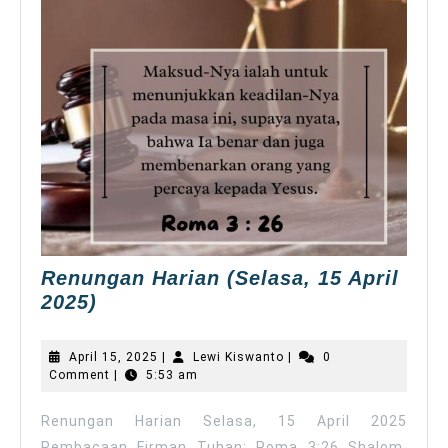
Renungan Harian (Selasa, 15 April
Renungan
2025)
Harian
(Selasa,
April
Lewi
April 15, 2025
|
Lewi Kiswanto
|
0
15
15,
Kiswanto
Comment
|
5:53 am
2025
April
2025)
Renungan Harian Selasa, 15 April 2025
Pembacaan Firman Tuhan: Roma 3:26 Shalom,