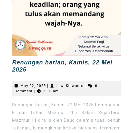
Renungan harian, Kamis, 22 Mei
Renungan
2025
harian,
Kamis,
May
Lewi
May 22, 2025
|
Lewi Kiswanto
|
0
22
22,
Kiswanto
Comment
|
5:10 am
2025
Mei
2025
Renungan harian, Kamis, 22 Mei 2025 Pembacaan
Firman Tuhan Mazmur 11:7 Salam Sejahtera,
Mazmur 11 ditulis oleh Daud dalam situasi penuh
tekanan, kemungkinan ketika hidupnya terancam