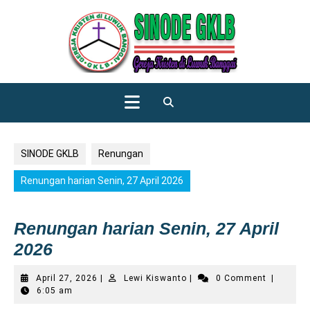
Skip
to
content
Open
Button
SINODE GKLB
Renungan
Renungan harian Senin, 27 April 2026
Renungan harian Senin, 27 April
2026
April
Lewi
April 27, 2026
|
Lewi Kiswanto
|
0 Comment
|
27,
Kiswanto
6:05 am
2026