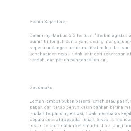
Salam Sejahtera,
Dalam Injil Matius 5:5 tertulis, “Berbahagiala
bumi.” Di tengah dunia yang sering mengagungk
seperti undangan untuk melihat hidup dari s
kebahagiaan sejati tidak lahir dari kekerasan 
rendah, dan penuh pengendalian diri.
Saudaraku,
Lemah lembut bukan berarti lemah atau pasif,
sabar, dan tetap penuh kasih bahkan ketika m
mudah terpancing emosi, tidak membalas kej
segala sesuatu kepada Tuhan. Sikap ini menc
justru terlihat dalam kelembutan hati. Janji “m