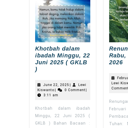
Khotbah dalam
Renun
ibadah Minggu, 22
Rabu, 
R
Juni 2025 ( GKLB
2026
Khotbah
h
)
dalam
R
Febru
ibadah
2
Lewi Kis
June
June 22, 2025
|
Lewi
Minggu,
Commen
F
Lewi
22,
Kiswanto
|
0 Comment
|
Kiswanto
2025
22
3:11 am
2
Renungan
Juni
Khotbah dalam ibadah
Febr
2025
Minggu, 22 Juni 2025 (
(
Pemba
GKLB
GKLB ) Bahan Bacaan :
Tuhan: