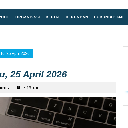
ROFIL
ORGANISASI
BERITA
RENUNGAN
HUBUNGI KAMI
u, 25 April 2026
, 25 April 2026
mment
|
7:19 am