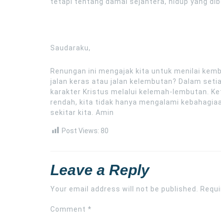
tetapi tentang damai sejahtera, hidup yang di
Saudaraku,
Renungan ini mengajak kita untuk menilai kemba
jalan keras atau jalan kelembutan? Dalam seti
karakter Kristus melalui kelemah-lembutan. Ket
rendah, kita tidak hanya mengalami kebahagiaan
sekitar kita. Amin
Post Views:
80
Leave a Reply
Your email address will not be published.
Requi
Comment
*