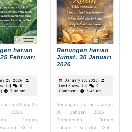
gan harian
Renungan harian
25 Februari
Jumat, 30 Januari
enungan
Renungan
2026
arian
harian
abu,
Jumat,
February
January
ary 25, 2026
|
January 30, 2026
|
5
30
Lewi
25,
Lewi
30,
wanto
|
0
Lewi Kiswanto
|
0
Kiswanto
2026
Kiswanto
2026
t
ebruari
|
7:06 am
Comment
Januari
|
6:46 am
026
2026
 harian Rabu, 25
Renungan harian Jumat,
uari 2026
30 Januari 2026
caan Firman
Pembacaan Firman
 Mazmur 33:18
Tuhan: 1 Korintus 13:8