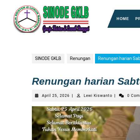
Skip
to
content
HOME
P
SINODE GKLB
Renungan
Renungan harian Sabt
Renungan harian Sabtu
April
Lewi
April 25, 2026
|
Lewi Kiswanto
|
0 Co
25,
Kiswanto
2026