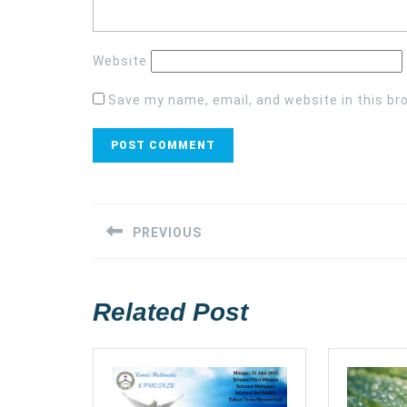
Website
Save my name, email, and website in this br
Post
navigation
PREVIOUS
Previous
post:
Related Post