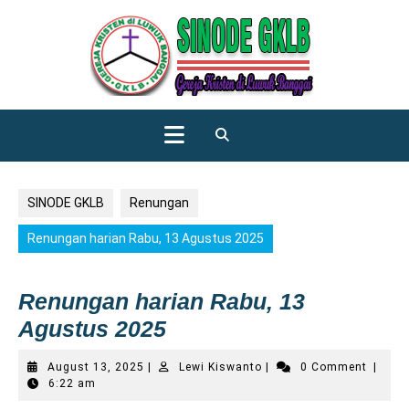
Skip
to
content
Open
Button
SINODE GKLB
Renungan
Renungan harian Rabu, 13 Agustus 2025
Renungan harian Rabu, 13
Agustus 2025
August
Lewi
August 13, 2025
|
Lewi Kiswanto
|
0 Comment
|
13,
Kiswanto
6:22 am
2025