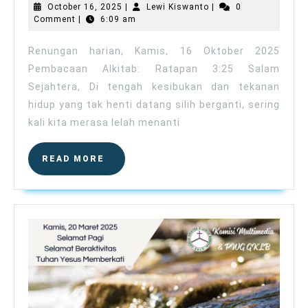
Kamis,
October
Lewi
October 16, 2025
|
Lewi Kiswanto
|
0
16
16,
Kiswanto
Comment
|
6:09 am
2025
Oktober
2025
Renungan harian, Kamis, 16 Oktober 2025
Pembacaan Alkitab: Ratapan 3:25 Salam
Sejahtera, Di tengah kesibukan dan tekanan
hidup yang tak henti datang silih berganti, sering
kali kita merasa lelah menanti
READ
READ MORE
MORE