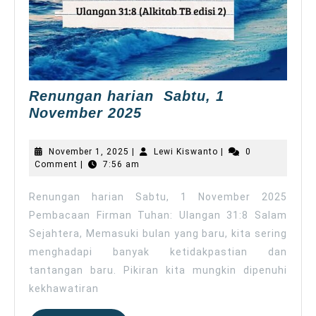
Renungan harian Sabtu, 1
Renungan
November 2025
harian
Sabtu,
November
Lewi
November 1, 2025
|
Lewi Kiswanto
|
0
1
1,
Kiswanto
Comment
|
7:56 am
2025
November
2025
Renungan harian Sabtu, 1 November 2025
Pembacaan Firman Tuhan: Ulangan 31:8 Salam
Sejahtera, Memasuki bulan yang baru, kita sering
menghadapi banyak ketidakpastian dan
tantangan baru. Pikiran kita mungkin dipenuhi
kekhawatiran