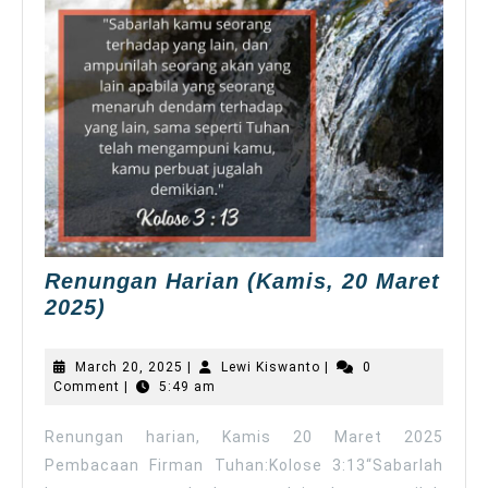
Renungan Harian (Kamis, 20 Maret
Renungan
2025)
Harian
(Kamis,
March
Lewi
March 20, 2025
|
Lewi Kiswanto
|
0
20
20,
Kiswanto
Comment
|
5:49 am
2025
Maret
2025)
Renungan harian, Kamis 20 Maret 2025
Pembacaan Firman Tuhan:Kolose 3:13“Sabarlah