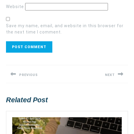
Website
Save my name, email, and website in this browser for
the next time I comment.
Post
navigation
PREVIOUS
NEXT
Previous
Next
post:
post:
Related Post