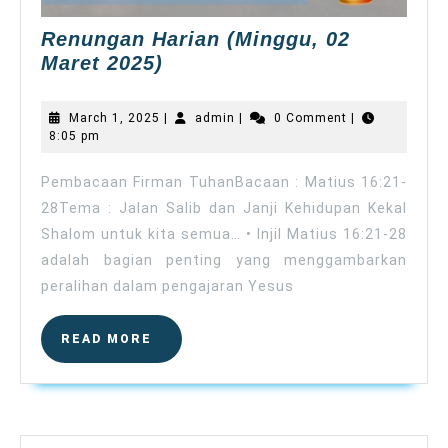
Renungan Harian (Minggu, 02
Renungan
Maret 2025)
Harian
(Minggu,
March
admin
March 1, 2025
|
admin
|
0 Comment
|
02
1,
8:05 pm
2025
Maret
2025)
Pembacaan Firman TuhanBacaan : Matius 16:21-
28Tema : Jalan Salib dan Janji Kehidupan Kekal
Shalom untuk kita semua… • Injil Matius 16:21-28
adalah bagian penting yang menggambarkan
peralihan dalam pengajaran Yesus
READ
READ MORE
MORE