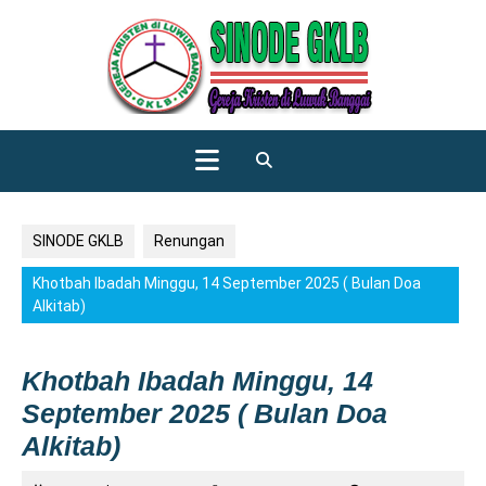
Skip
to
content
Open
Button
SINODE GKLB
Renungan
Khotbah Ibadah Minggu, 14 September 2025 ( Bulan Doa
Alkitab)
Khotbah Ibadah Minggu, 14
September 2025 ( Bulan Doa
Alkitab)