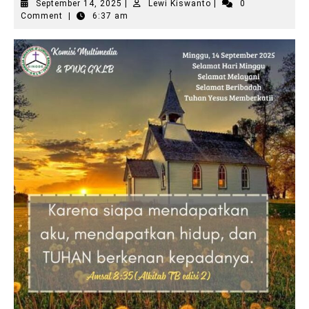
September
Lewi
September 14, 2025
|
Lewi Kiswanto
|
0
14,
Kiswanto
Comment
|
6:37 am
2025