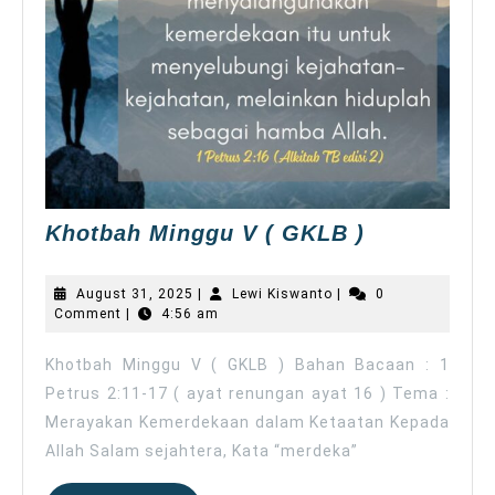
Khotbah
Khotbah Minggu V ( GKLB )
Minggu
V
August
Lewi
August 31, 2025
|
Lewi Kiswanto
|
0
(
31,
Kiswanto
Comment
|
4:56 am
2025
GKLB
)
Khotbah Minggu V ( GKLB ) Bahan Bacaan : 1
Petrus 2:11-17 ( ayat renungan ayat 16 ) Tema :
Merayakan Kemerdekaan dalam Ketaatan Kepada
Allah Salam sejahtera, Kata “merdeka”