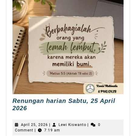
Renungan harian Sabtu, 25 April
Renungan
2026
harian
Sabtu,
April
Lewi
April 25, 2026
|
Lewi Kiswanto
|
0
25
25,
Kiswanto
Comment
|
7:19 am
2026