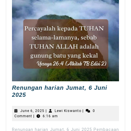
Renungan harian Jumat, 6 Juni
Renungan
2025
harian
Jumat,
June
Lewi
June 6, 2025
|
Lewi Kiswanto
|
0
6
6,
Kiswanto
Comment
|
6:16 am
2025
Juni
2025
Renungan harian Jumat, 6 Juni 2025 Pembacaan