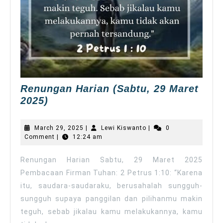
Renungan Harian (Sabtu, 29 Maret
Renungan
2025)
Harian (Sabtu,
29
March
Lewi
March 29, 2025
|
Lewi Kiswanto
|
0
Maret
29,
Kiswanto
Comment
|
12:24 am
2025
2025)
Renungan Harian Sabtu, 29 Maret 2025
Pembacaan Firman Tuhan: 2 Petrus 1:10: “Karena
itu, saudara-saudaraku, berusahalah sungguh-
sungguh supaya panggilan dan pilihanmu makin
teguh, sebab jikalau kamu melakukannya, kamu