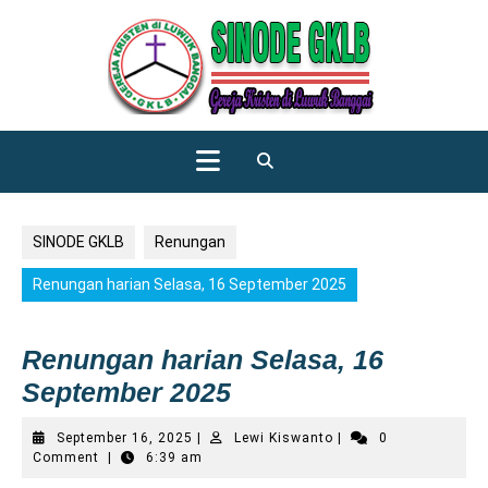
Skip
to
content
Open
Button
SINODE GKLB
Renungan
Renungan harian Selasa, 16 September 2025
Renungan harian Selasa, 16
September 2025
September
Lewi
September 16, 2025
|
Lewi Kiswanto
|
0
16,
Kiswanto
Comment
|
6:39 am
2025