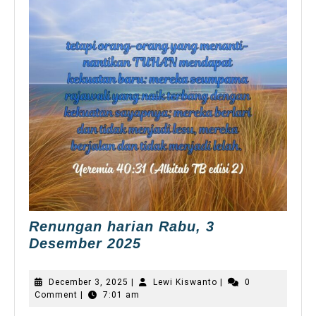
Renungan harian Rabu, 3
Renungan
Desember 2025
harian Rabu,
3
December
Lewi
December 3, 2025
|
Lewi Kiswanto
|
0
Desember
3,
Kiswanto
Comment
|
7:01 am
2025
2025