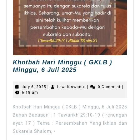
Khotbah Hari Minggu ( GKLB )
Khotbah
Minggu, 6 Juli 2025
Hari
Minggu
July
Lewi
July 6, 2025
|
Lewi Kiswanto
|
0 Comment
|
(
6,
Kiswanto
6:18 am
2025
GKLB
)
Khotbah Hari Minggu ( GKLB ) Minggu, 6 Juli 2025
Minggu,
Bahan Bacaaan : 1 Tawarikh 29:10-19 ( renungan
6
ayat 17 ) Tema : Persembahan Yang Ikhlas dan
Juli
Sukarela Shalom, •
2025