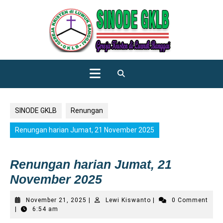
Skip
to
content
Open
Button
SINODE GKLB
Renungan
Renungan harian Jumat, 21 November 2025
Renungan harian Jumat, 21
November 2025
November
Lewi
November 21, 2025
|
Lewi Kiswanto
|
0 Comment
21,
Kiswanto
|
6:54 am
2025