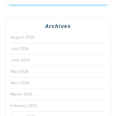
Archives
August 2026
July 2026
June 2026
May 2026
April 2026
March 2026
February 2026