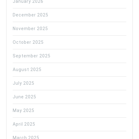
January 2026
December 2025
November 2025
October 2025
September 2025
August 2025
July 2025
June 2025
May 2025
April 2025
March 2025