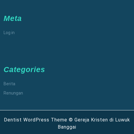
Meta
Log in
Categories
Berita
Renungan
Dentist WordPress Theme
© Gereja Kristen di Luwuk
Banggai
Scroll