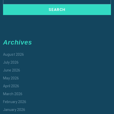
Archives
August 2026
July 2026
June 2026
May 2026
April 2026
March 2026
February 2026
January 2026