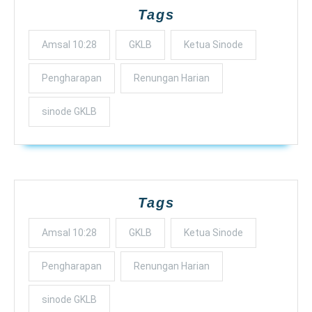
Tags
Amsal 10:28
GKLB
Ketua Sinode
Pengharapan
Renungan Harian
sinode GKLB
Tags
Amsal 10:28
GKLB
Ketua Sinode
Pengharapan
Renungan Harian
sinode GKLB