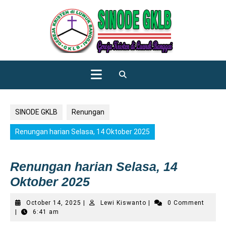
Skip
to
content
Open
Button
SINODE GKLB
Renungan
Renungan harian Selasa, 14 Oktober 2025
Renungan harian Selasa, 14
Oktober 2025
October
Lewi
October 14, 2025
|
Lewi Kiswanto
|
0 Comment
14,
Kiswanto
|
6:41 am
2025