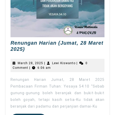
Renungan Harian (Jumat, 28 Maret
Renungan
2025)
Harian
(Jumat,
March
Lewi
March 28, 2025
|
Lewi Kiswanto
|
0
28
28,
Kiswanto
Comment
|
6:06 am
2025
Maret
2025)
Renungan Harian Jumat, 28 Maret 2025
Pembacaan Firman Tuhan: Yesaya 54:10 “Sebab
gunung-gunung boleh beranjak dan bukit-bukit
boleh goyah, tetapi kasih setia-Ku tidak akan
beranjak dari padamu dan perjanjian damai-Ku