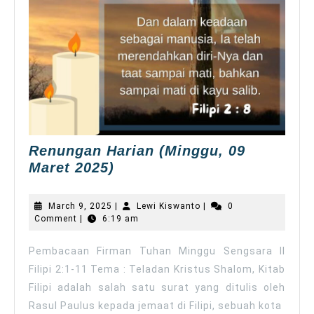
Renungan Harian (Minggu, 09
Renungan
Maret 2025)
Harian
(Minggu,
March
Lewi
March 9, 2025
|
Lewi Kiswanto
|
0
09
9,
Kiswanto
Comment
|
6:19 am
2025
Maret
2025)
Pembacaan Firman Tuhan Minggu Sengsara II
Filipi 2:1-11 Tema : Teladan Kristus Shalom, Kitab
Filipi adalah salah satu surat yang ditulis oleh
Rasul Paulus kepada jemaat di Filipi, sebuah kota