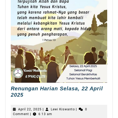
Renungan Harian Selasa, 22 April
Renungan
2025
Harian
Selasa,
April
Lewi
April 22, 2025
|
Lewi Kiswanto
|
0
22
22,
Kiswanto
Comment
|
6:13 am