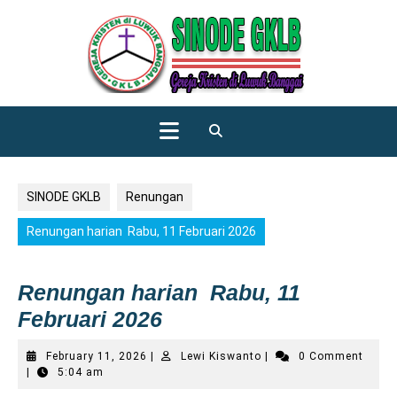
Skip
to
content
Open
Button
SINODE GKLB
Renungan
Renungan harian Rabu, 11 Februari 2026
Renungan harian Rabu, 11
Februari 2026
February
Lewi
February 11, 2026
|
Lewi Kiswanto
|
0 Comment
11,
Kiswanto
|
5:04 am
2026