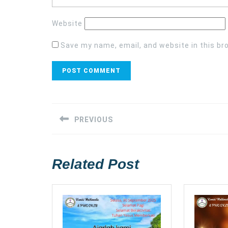
Website
Save my name, email, and website in this br
Post
navigation
PREVIOUS
Previous
post:
Related Post