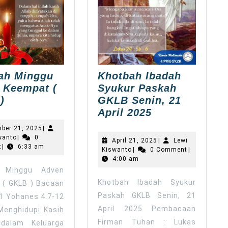
ah Minggu
Khotbah Ibadah
 Keempat (
Syukur Paskah
Khotbah
)
GKLB Senin, 21
Minggu
Khotbah
April 2025
Adven
Ibadah
December
ber 21, 2025
|
Keempat
Syukur
Lewi
21,
wanto
|
0
April
April 21, 2025
|
Lewi
Kiswanto
2025
t
|
(
6:33 am
Paskah
Lewi
21,
Kiswanto
|
0 Comment
|
Kiswanto
2025
GKLB
4:00 am
GKLB
h Minggu Adven
)
Senin,
Khotbah Ibadah Syukur
 ( GKLB ) Bacaan
21
Paskah GKLB Senin, 21
April
: 1 Yohanes 4:7-12
2025
April 2025 Pembacaan
Menghidupi Kasih
Firman Tuhan : Lukas
 dalam Keluarga