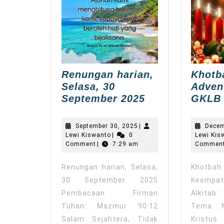
Renungan harian,
Khotb
Selasa, 30
Adven
Renungan
September 2025
GKLB 
harian,
Selasa,
September
September 30, 2025
|
Decem
30
Lewi
30,
Lewi Kiswanto
|
0
Lewi Kis
Kiswanto
2025
Comment
|
7:29 am
September
Commen
2025
Renungan harian, Selasa,
Khotba
30 September 2025
Keempat
Pembacaan Firman
Alkitab 
Tuhan: Mazmur 90:12
Tema : 
Salam Sejahtera, Tidak
Kristus